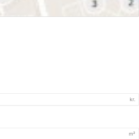
kr.
m²