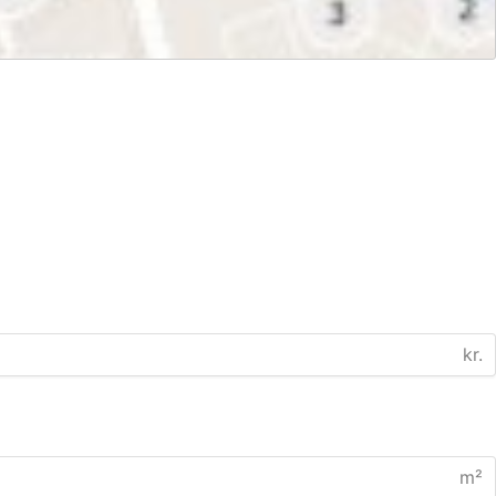
kr.
m²