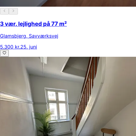
3 vær. lejlighed på 77 m²
Glamsbjerg
,
Savværksvej
5.300 kr.
25. juni