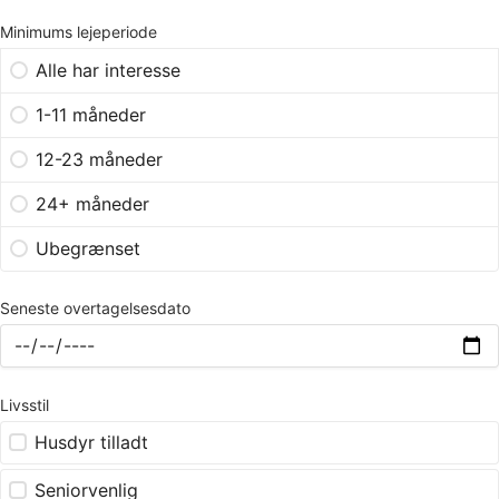
Minimums lejeperiode
Alle har interesse
1-11 måneder
12-23 måneder
24+ måneder
Ubegrænset
Seneste overtagelsesdato
Livsstil
Husdyr tilladt
Seniorvenlig