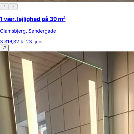
1 vær. lejlighed på 39 m²
Glamsbjerg
,
Søndergade
3.316,32 kr.
23. juni