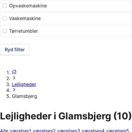
Opvaskemaskine
Vaskemaskine
Tørretumbler
Ryd filter
Lejligheder
Glamsbjerg
Lejligheder i Glamsbjerg
(10)
Alle værelser
1 værelses
2 værelses
3 værelses
4 værelses
5