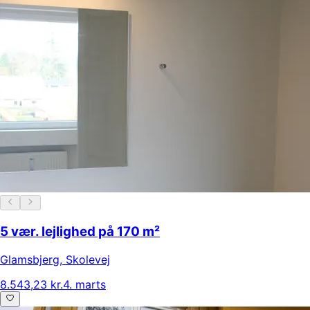
5 vær. lejlighed på 170 m²
Glamsbjerg
,
Skolevej
8.543,23 kr.
4. marts