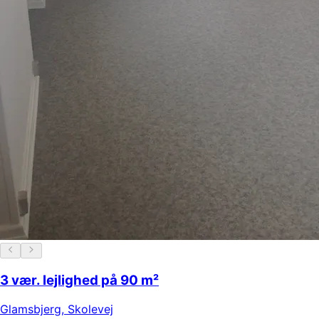
3 vær. lejlighed på 90 m²
Glamsbjerg
,
Skolevej