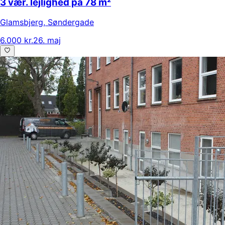
3 vær. lejlighed på 78 m²
Glamsbjerg
,
Søndergade
6.000 kr.
26. maj