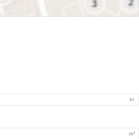
kr.
m²