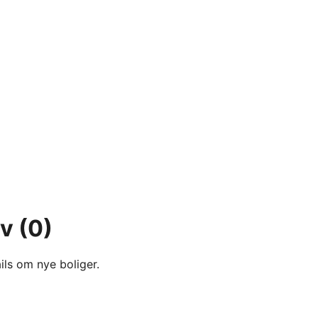
ev
(0)
ils om nye boliger.