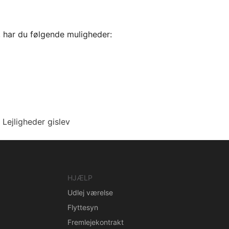
, har du følgende muligheder:
Lejligheder gislev
HJÆLP
Udlej værelse
Flyttesyn
Fremlejekontrakt