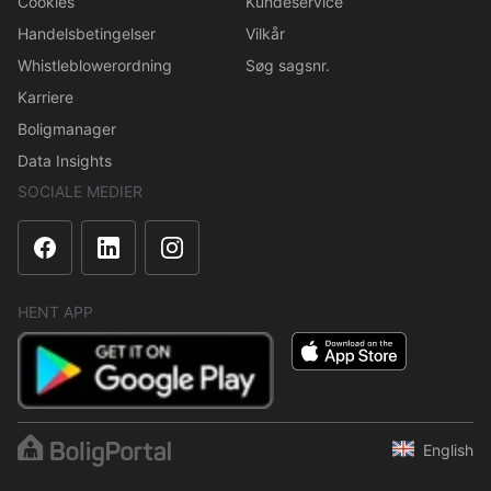
Cookies
Kundeservice
Handelsbetingelser
Vilkår
Whistleblowerordning
Søg sagsnr.
Karriere
Boligmanager
Data Insights
SOCIALE MEDIER
HENT APP
English