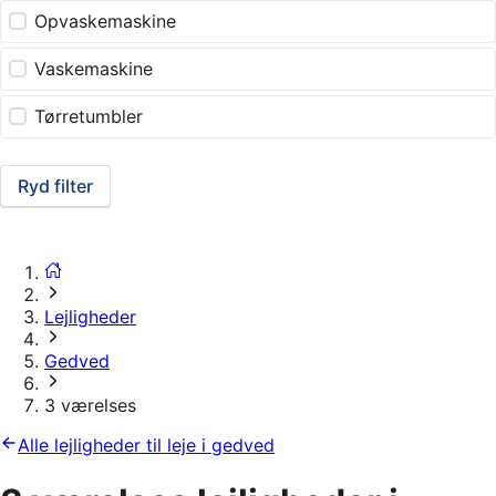
Opvaskemaskine
Vaskemaskine
Tørretumbler
Ryd filter
Lejligheder
Gedved
3 værelses
Alle lejligheder til leje i gedved