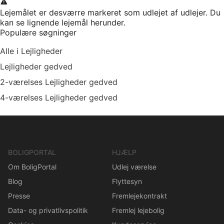
Lejemålet er desværre markeret som udlejet af udlejer. Du
kan se lignende lejemål herunder.
Populære søgninger
Alle i Lejligheder
Lejligheder gedved
2-værelses Lejligheder gedved
4-værelses Lejligheder gedved
BOLIGPORTAL
HJÆLP
Om BoligPortal
Udlej værelse
Blog
Flyttesyn
Presse
Fremlejekontrakt
Data- og privatlivspolitik
Fremlej lejebolig