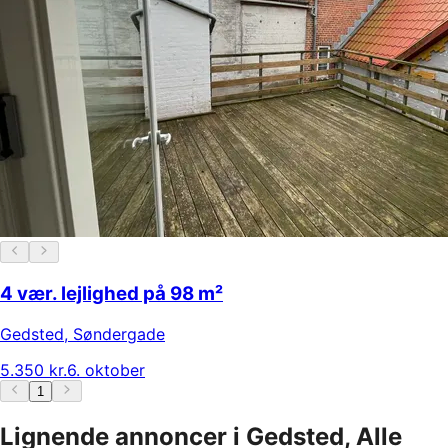
4 vær. lejlighed på 98 m²
Gedsted
,
Søndergade
5.350 kr.
6. oktober
1
Lignende annoncer i Gedsted, Alle