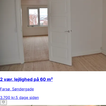
2 vær. lejlighed på 60 m²
Farsø
,
Søndergade
3.700 kr.
5 dage siden