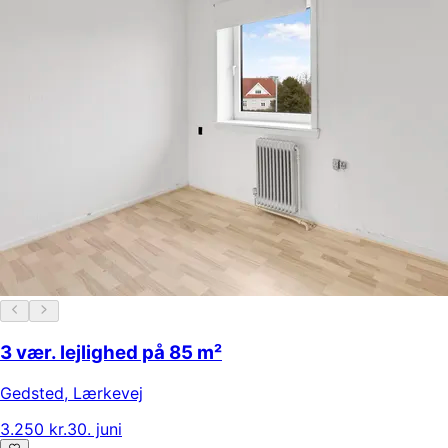
3 vær. lejlighed på 85 m²
Gedsted
,
Lærkevej
3.250 kr.
30. juni