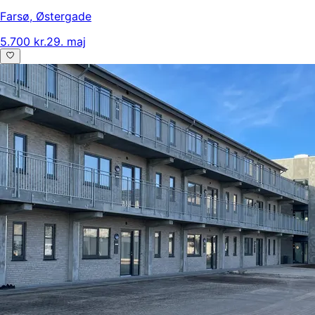
Farsø
,
Østergade
5.700 kr.
29. maj