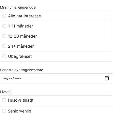
Minimums lejeperiode
Alle har interesse
1-11 måneder
12-23 måneder
24+ måneder
Ubegrænset
Seneste overtagelsesdato
Livsstil
Husdyr tilladt
Seniorvenlig