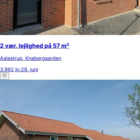
2 vær. lejlighed på 57 m²
Aalestrup
,
Knabergaarden
3.992 kr.
29. juni