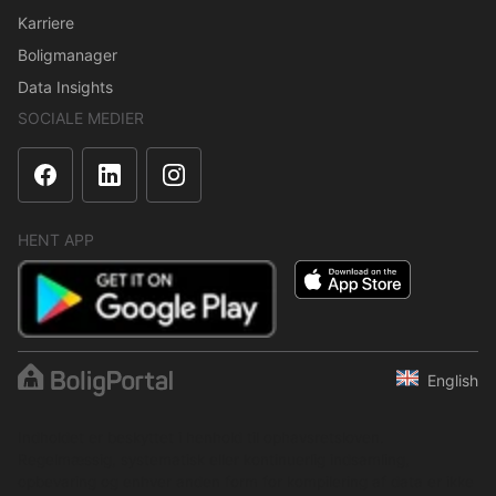
Karriere
Boligmanager
Data Insights
SOCIALE MEDIER
HENT APP
English
Indholdet er beskyttet i henhold til ophavsretsloven.
Regelmæssig, systematisk eller kontinuerlig indsamling,
opbevaring og enhver anden form for kompilering af data er ikke