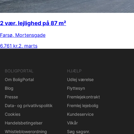
2 vær. lejlighed på 87 m²
Farsø
,
Mortensgade
6.761 kr.
2. marts
BOLIGPORTAL
HJÆLP
Om BoligPortal
Udlej værelse
Blog
Flyttesyn
Presse
Fremlejekontrakt
Data- og privatlivspolitik
Fremlej lejebolig
Cookies
Kundeservice
Handelsbetingelser
Vilkår
Whistleblowerordning
Søg sagsnr.