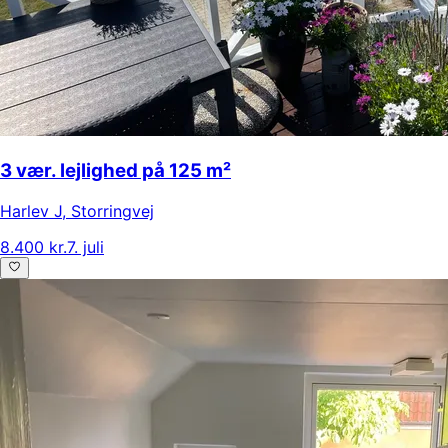
3 vær. lejlighed på 125 m²
Harlev J
,
Storringvej
8.400 kr.
7. juli