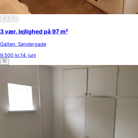
3 vær. lejlighed på 97 m²
Galten
,
Søndergade
9.500 kr.
14. juni