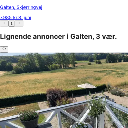
Galten
,
Skjørringvej
7.985 kr.
8. juni
1
Lignende annoncer i Galten, 3 vær.