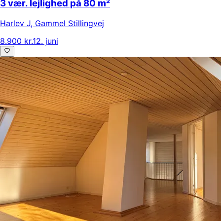
3 vær. lejlighed på 80 m²
Harlev J
,
Gammel Stillingvej
8.900 kr.
12. juni