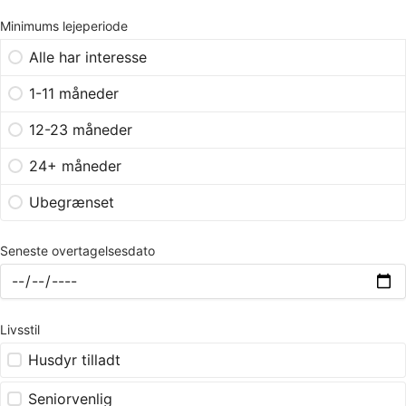
Minimums lejeperiode
Alle har interesse
1-11 måneder
12-23 måneder
24+ måneder
Ubegrænset
Seneste overtagelsesdato
Livsstil
Husdyr tilladt
Seniorvenlig