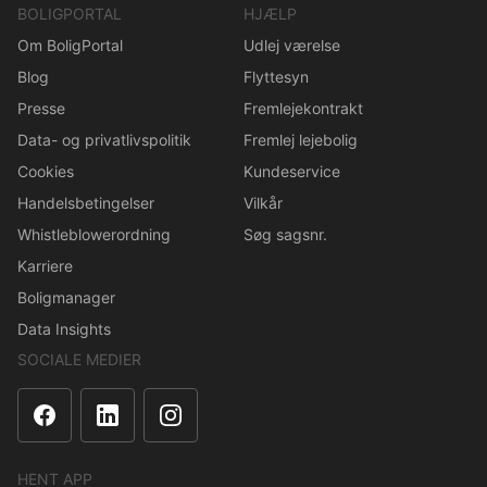
BOLIGPORTAL
HJÆLP
Om BoligPortal
Udlej værelse
Blog
Flyttesyn
Presse
Fremlejekontrakt
Data- og privatlivspolitik
Fremlej lejebolig
Cookies
Kundeservice
Handelsbetingelser
Vilkår
Whistleblowerordning
Søg sagsnr.
Karriere
Boligmanager
Data Insights
SOCIALE MEDIER
HENT APP