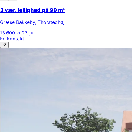
3 vær. lejlighed på 99 m²
Græse Bakkeby
,
Thorstedhøj
13.600 kr.
27. juli
Fri kontakt