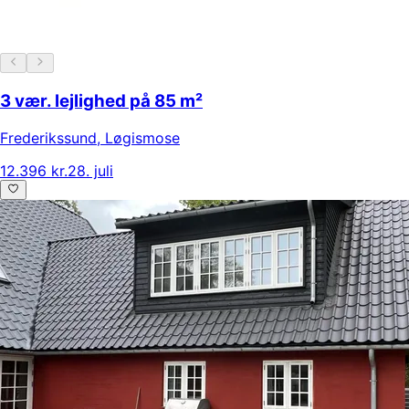
3 vær. lejlighed på 85 m²
Frederikssund
,
Løgismose
12.396 kr.
28. juli