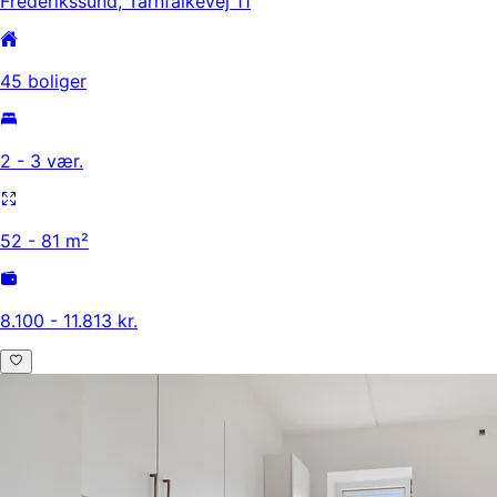
Frederikssund, Tårnfalkevej 11
45 boliger
2 - 3 vær.
52 - 81 m²
8.100 - 11.813 kr.