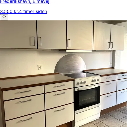
Frederikshavn
,
Elmevej
3.500 kr.
4 timer siden