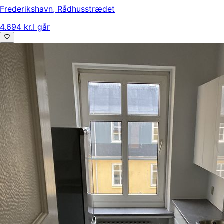
Frederikshavn
,
Rådhusstrædet
4.694 kr.
I går