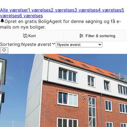
Alle værelser
1 værelses
2 værelses
3 værelses
4 værelses
5
værelses
6 værelses
Opret en gratis BoligAgent for denne søgning og få e-
mails om nye boliger.
Kort
Filter & sortering
Sortering
:
Nyeste øverst