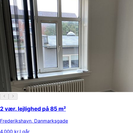
2 vær. lejlighed på 85 m²
Frederikshavn
,
Danmarksgade
4.000 kr.
I går