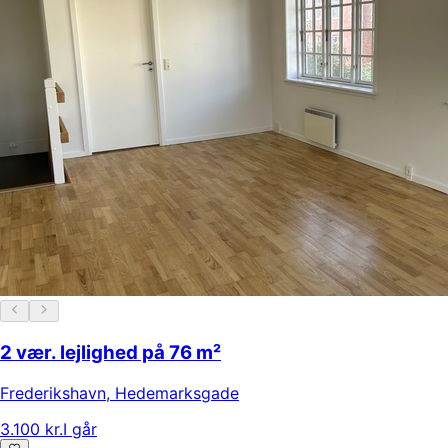
2 vær. lejlighed på 76 m²
Frederikshavn
,
Hedemarksgade
3.100 kr.
I går