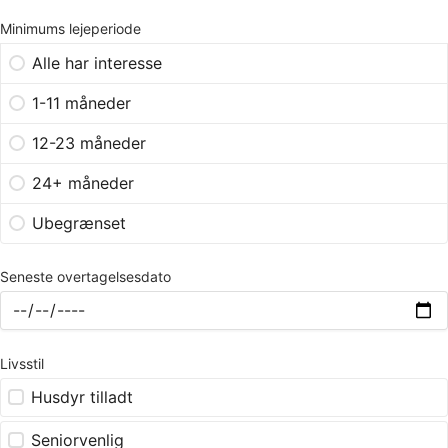
Minimums lejeperiode
Alle har interesse
1-11 måneder
12-23 måneder
24+ måneder
Ubegrænset
Seneste overtagelsesdato
Livsstil
Husdyr tilladt
Seniorvenlig