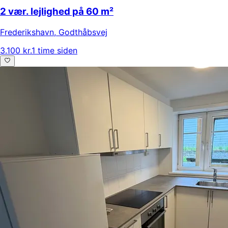
2 vær. lejlighed på 60 m²
Frederikshavn
,
Godthåbsvej
3.100 kr.
1 time siden