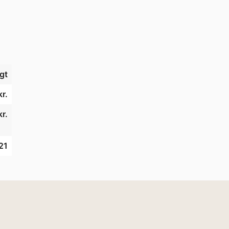
gt
kr.
r.
21