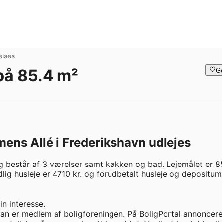
elses
 på 85.4 m²
G
mens Allé i Frederikshavn udlejes
 består af 3 værelser samt køkken og bad. Lejemålet er 85
lig husleje er 4710 kr. og forudbetalt husleje og depositum 
n interesse.

man er medlem af boligforeningen. På BoligPortal annoncere