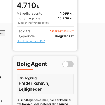
4.710
kr
Månedlig aconto
1.099 kr.
Indflytningspris
15.809 kr.
Hvad er indflytningspris?
Ledig fra
Snarest muligt
em
Lejeperiode
Ubegrænset
Har du brug for et lån?
BoligAgent
 
Din søgning:
Frederikshavn,
Lejligheder
Du modtager en e-mail, når der kommer
s 
nye boliger, som matcher din søgning -