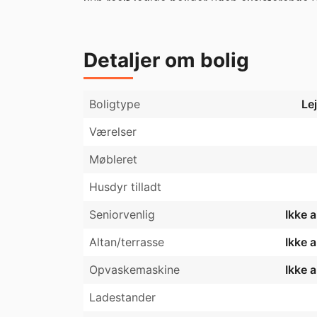
kun reelt ledige boliger uden eksisterende v
hvis du er interesseret i lejemålet.
Detaljer om bolig
Boligtype
Le
Værelser
Møbleret
Husdyr tilladt
Seniorvenlig
Ikke 
Altan/terrasse
Ikke 
Opvaskemaskine
Ikke 
Ladestander