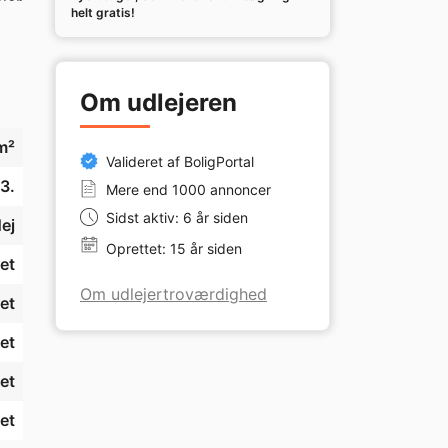
er 
helt gratis!
Om udlejeren
m²
Valideret af BoligPortal
3.
Mere end 1000 annoncer
Sidst aktiv: 6 år siden
ej
Oprettet: 15 år siden
et
Om udlejertroværdighed
et
et
et
et