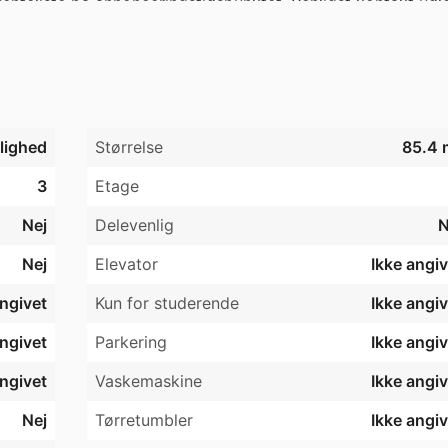
enteliste på annonceringstidspunktet. Venligst kontakt udlej
jlighed
Størrelse
85.4 
3
Etage
Nej
Delevenlig
N
Nej
Elevator
Ikke angiv
angivet
Kun for studerende
Ikke angiv
angivet
Parkering
Ikke angiv
angivet
Vaskemaskine
Ikke angiv
Nej
Tørretumbler
Ikke angiv