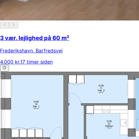
3 vær. lejlighed på 60 m²
Frederikshavn
,
Barfredsvej
4.000 kr.
17 timer siden