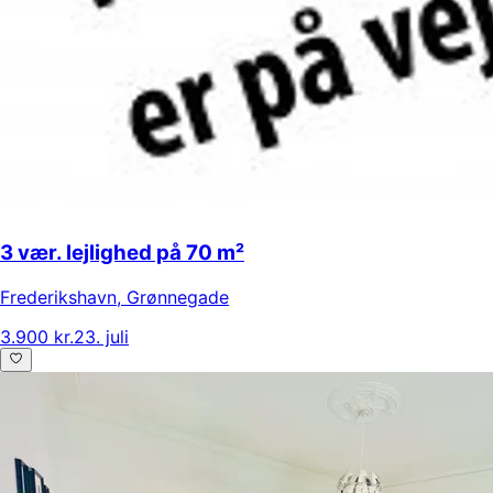
3 vær. lejlighed på 70 m²
Frederikshavn
,
Grønnegade
3.900 kr.
23. juli