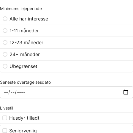
Minimums lejeperiode
Alle har interesse
1-11 måneder
12-23 måneder
24+ måneder
Ubegrænset
Seneste overtagelsesdato
Livsstil
Husdyr tilladt
Seniorvenlig