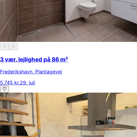
3 vær. lejlighed på 86 m²
Frederikshavn
,
Plantagevej
5.745 kr.
29. juli