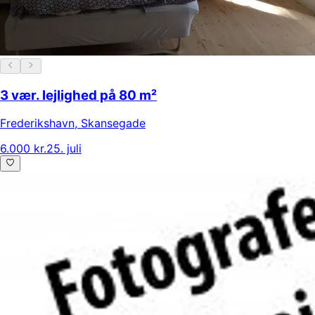
3 vær. lejlighed på 80 m²
Frederikshavn
,
Skansegade
6.000 kr.
25. juli