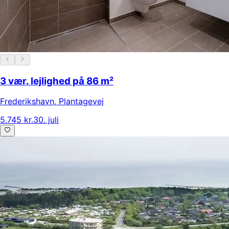
3 vær. lejlighed på 86 m²
Frederikshavn
,
Plantagevej
5.745 kr.
30. juli