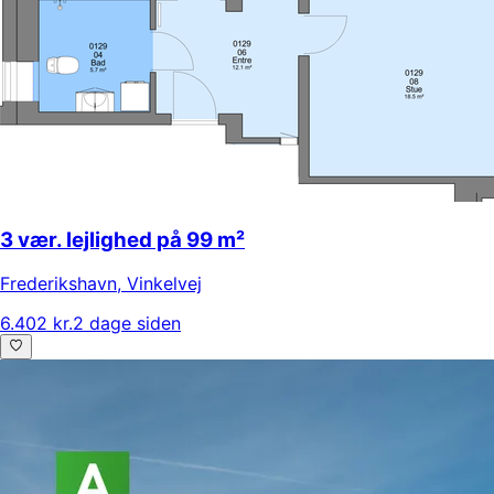
3 vær. lejlighed på 99 m²
Frederikshavn
,
Vinkelvej
6.402 kr.
2 dage siden