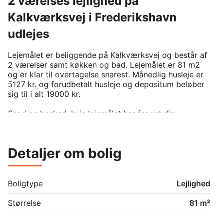
2 værelses lejlighed på
Kalkværksvej i Frederikshavn
udlejes
Lejemålet er beliggende på Kalkværksvej og består af 
2 værelser samt køkken og bad. Lejemålet er 81 m2 
og er klar til overtagelse snarest. Månedlig husleje er 
5127 kr. og forudbetalt husleje og depositum beløber 
sig til i alt 19000 kr. 

Send en besked, hvis lejemålet har fanget din 
interesse.

For at kunne leje denne bolig, kræver det man er 
medlem af boligforeningen. På BoligPortal annonceres 
Detaljer om bolig
kun reelt ledige boliger uden eksisterende venteliste 
på annonceringstidspunktet. Venligst kontakt udlejer 
hvis du er interesseret i lejemålet.
Boligtype
Lejlighed
Størrelse
81 m²