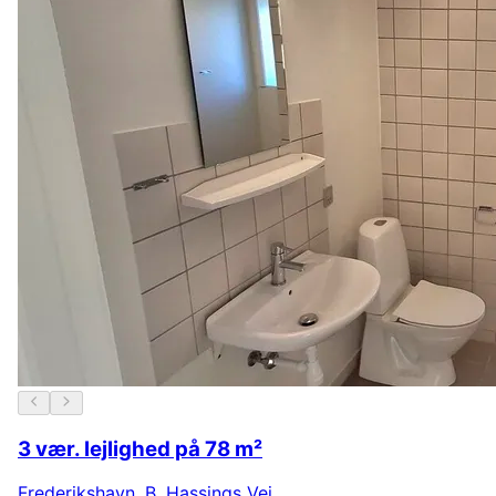
3 vær. lejlighed på 78 m²
Frederikshavn
,
B. Hassings Vej