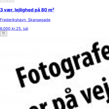
3 vær. lejlighed på 80 m²
Frederikshavn
,
Skansegade
6.000 kr.
25. juli