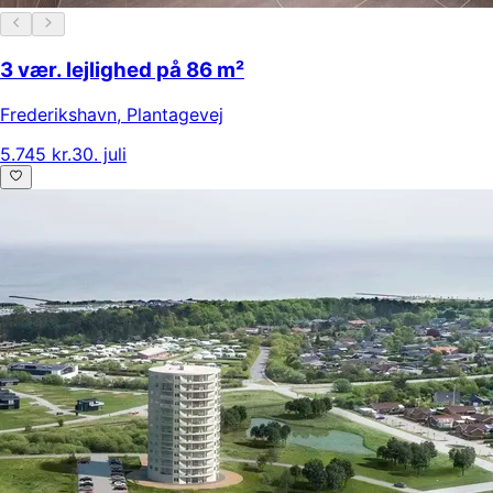
3 vær. lejlighed på 86 m²
Frederikshavn
,
Plantagevej
5.745 kr.
30. juli