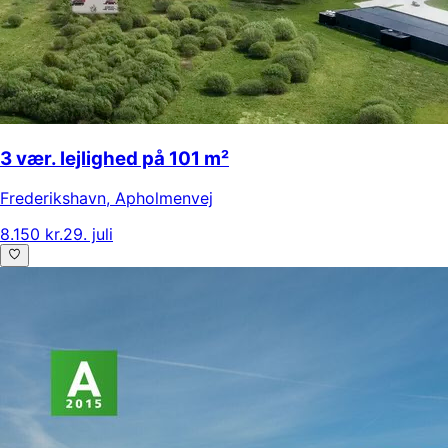
3 vær. lejlighed på 101 m²
Frederikshavn
,
Apholmenvej
8.150 kr.
29. juli