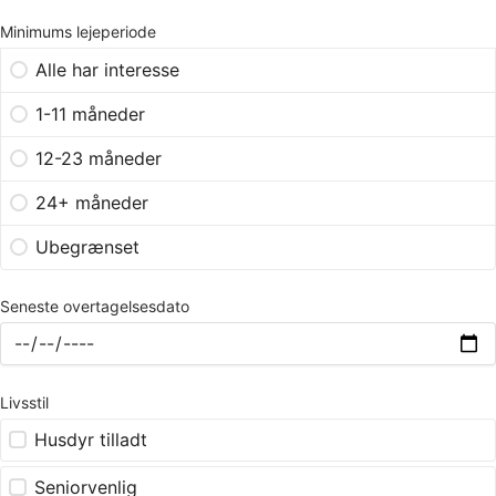
Minimums lejeperiode
Alle har interesse
1-11 måneder
12-23 måneder
24+ måneder
Ubegrænset
Seneste overtagelsesdato
Livsstil
Husdyr tilladt
Seniorvenlig