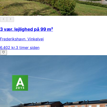
3 vær. lejlighed på 99 m²
Frederikshavn
,
Vinkelvej
6.402 kr.
3 timer siden