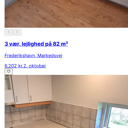
3 vær. lejlighed på 82 m²
Frederikshavn
,
Markedsvej
6.202 kr.
2. oktober