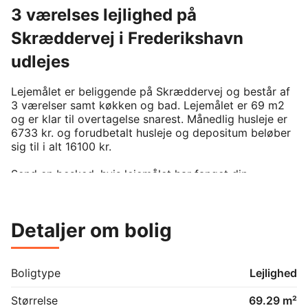
3 værelses lejlighed på
Skræddervej i Frederikshavn
udlejes
Lejemålet er beliggende på Skræddervej og består af 
3 værelser samt køkken og bad. Lejemålet er 69 m2 
og er klar til overtagelse snarest. Månedlig husleje er 
6733 kr. og forudbetalt husleje og depositum beløber 
sig til i alt 16100 kr. 

Send en besked, hvis lejemålet har fanget din 
interesse.

For at kunne leje denne bolig, kræver det man er 
medlem af boligforeningen. På BoligPortal annonceres 
Detaljer om bolig
kun reelt ledige boliger uden eksisterende venteliste 
på annonceringstidspunktet. Venligst kontakt udlejer 
hvis du er interesseret i lejemålet.
Boligtype
Lejlighed
Størrelse
69.29 m²