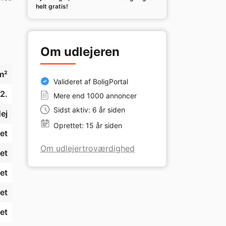
er 
helt gratis!
Om udlejeren
m²
Valideret af BoligPortal
2.
Mere end 1000 annoncer
Sidst aktiv: 6 år siden
ej
Oprettet: 15 år siden
et
Om udlejertroværdighed
et
et
et
et