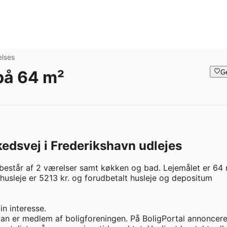
elses
 på 64 m²
G
kedsvej i Frederikshavn udlejes
består af 2 værelser samt køkken og bad. Lejemålet er 64 
 husleje er 5213 kr. og forudbetalt husleje og depositum 
n interesse.

man er medlem af boligforeningen. På BoligPortal annoncere