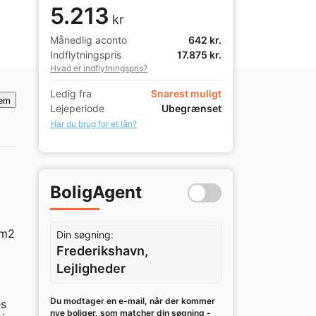
5.213
kr
Månedlig aconto
642 kr.
Indflytningspris
17.875 kr.
Hvad er indflytningspris?
Ledig fra
Snarest muligt
em
Lejeperiode
Ubegrænset
Har du brug for et lån?
BoligAgent
m2 
Din søgning:
Frederikshavn,
Lejligheder
Du modtager en e-mail, når der kommer
s 
nye boliger, som matcher din søgning -