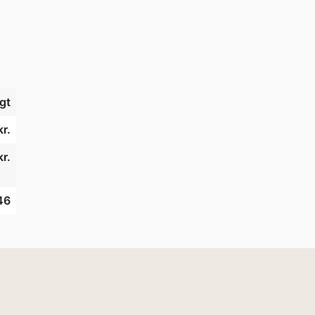
gt
r.
kr.
46