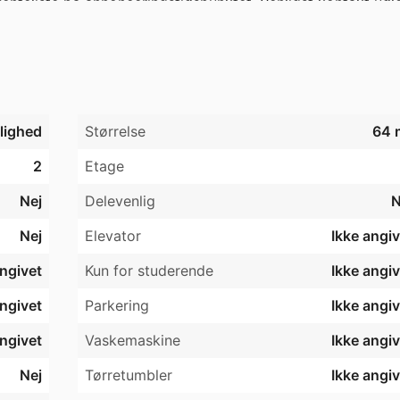
enteliste på annonceringstidspunktet. Venligst kontakt udlej
jlighed
Størrelse
64 
2
Etage
Nej
Delevenlig
N
Nej
Elevator
Ikke angiv
angivet
Kun for studerende
Ikke angiv
angivet
Parkering
Ikke angiv
angivet
Vaskemaskine
Ikke angiv
Nej
Tørretumbler
Ikke angiv