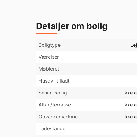
kun reelt ledige boliger uden eksisterende v
hvis du er interesseret i lejemålet.
Detaljer om bolig
Boligtype
Le
Værelser
Møbleret
Husdyr tilladt
Seniorvenlig
Ikke 
Altan/terrasse
Ikke 
Opvaskemaskine
Ikke 
Ladestander