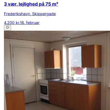
3 vær. lejlighed på 75 m²
Frederikshavn
,
Skippergade
4.200 kr.
16. februar