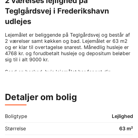
2 værelses lejlighed på
Teglgårdsvej i Frederikshavn
udlejes
Lejemålet er beliggende på Teglgårdsvej og består af 
2 værelser samt køkken og bad. Lejemålet er 63 m2 
og er klar til overtagelse snarest. Månedlig husleje er 
4768 kr. og forudbetalt husleje og depositum beløber 
sig til i alt 9000 kr. 

Send en besked, hvis lejemålet har fanget din 
interesse.

For at kunne leje denne bolig, kræver det man er 
medlem af boligforeningen. På BoligPortal annonceres 
Detaljer om bolig
kun reelt ledige boliger uden eksisterende venteliste 
på annonceringstidspunktet. Venligst kontakt udlejer 
hvis du er interesseret i lejemålet.
Boligtype
Lejlighed
Størrelse
63 m²