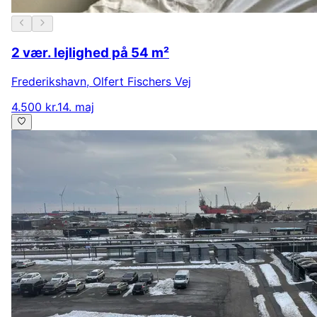
2 vær. lejlighed på 54 m²
Frederikshavn
,
Olfert Fischers Vej
4.500 kr.
14. maj