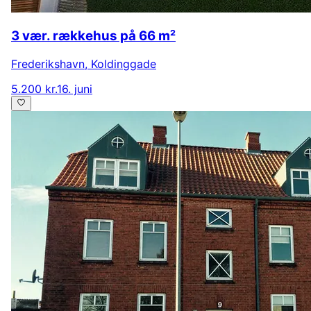
3 vær. rækkehus på 66 m²
Frederikshavn
,
Koldinggade
5.200 kr.
16. juni