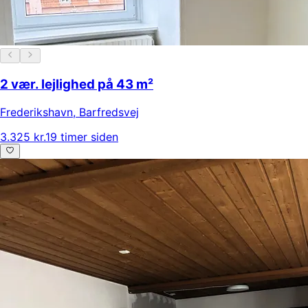
2 vær. lejlighed på 43 m²
Frederikshavn
,
Barfredsvej
3.325 kr.
19 timer siden