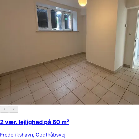
2 vær. lejlighed på 60 m²
Frederikshavn
,
Godthåbsvej