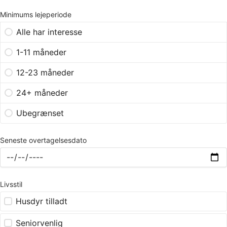
Minimums lejeperiode
Alle har interesse
1-11 måneder
12-23 måneder
24+ måneder
Ubegrænset
Seneste overtagelsesdato
Livsstil
Husdyr tilladt
Seniorvenlig