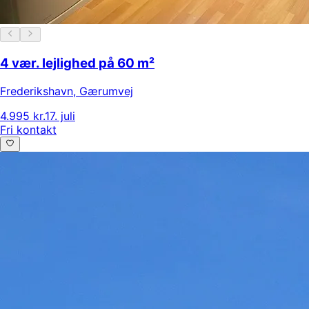
4 vær. lejlighed på 60 m²
Frederikshavn
,
Gærumvej
4.995 kr.
17. juli
Fri kontakt