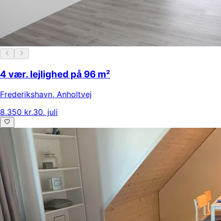
4 vær. lejlighed på 96 m²
Frederikshavn
,
Anholtvej
8.350 kr.
30. juli