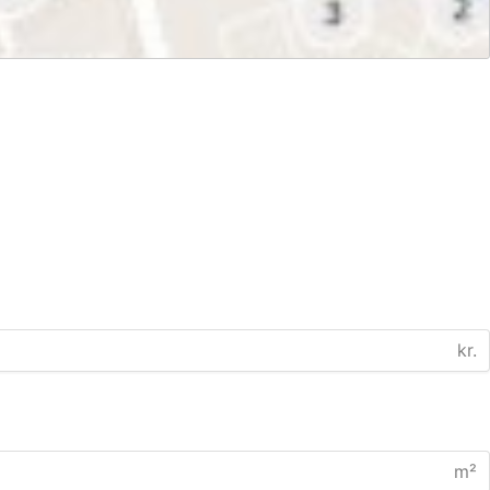
kr.
m²