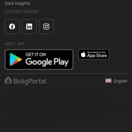
Data Insights
SOCIALE MEDIER
HENT APP
English
Indholdet er beskyttet i henhold til ophavsretsloven.
Regelmæssig, systematisk eller kontinuerlig indsamling,
opbevaring og enhver anden form for kompilering af data er ikke
tilladt uden udtrykkelig skriftlig tilladelse fra BoligPortal.
© 2001–2026 BoligPortal