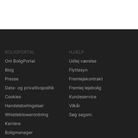
BOLIGPORTAL
HJÆLP
Om BoligPortal
Udlej værelse
Blog
Flyttesyn
Presse
Fremlejekontrakt
Data- og privatlivspolitik
Fremlej lejebolig
Cookies
Kundeservice
Handelsbetingelser
Vilkår
Whistleblowerordning
Søg sagsnr.
Karriere
Boligmanager