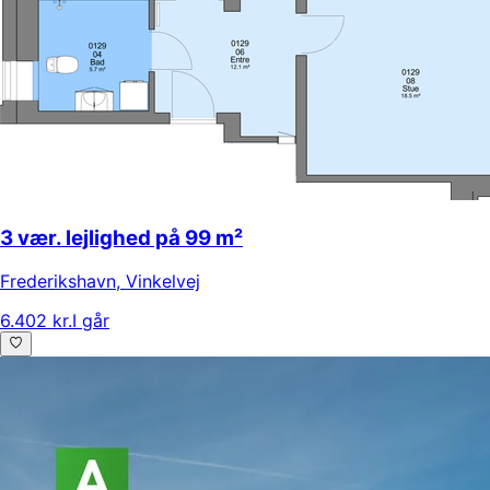
3 vær. lejlighed på 99 m²
Frederikshavn
,
Vinkelvej
6.402 kr.
I går