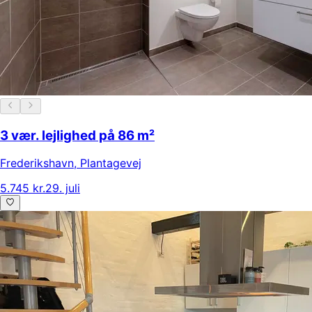
3 vær. lejlighed på 86 m²
Frederikshavn
,
Plantagevej
5.745 kr.
29. juli