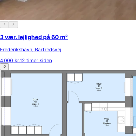
3 vær. lejlighed på 60 m²
Frederikshavn
,
Barfredsvej
4.000 kr.
12 timer siden