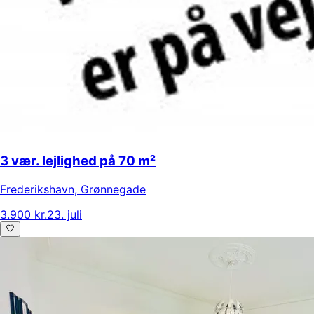
3 vær. lejlighed på 70 m²
Frederikshavn
,
Grønnegade
3.900 kr.
23. juli