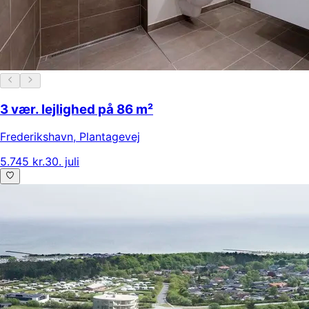
3 vær. lejlighed på 86 m²
Frederikshavn
,
Plantagevej
5.745 kr.
30. juli