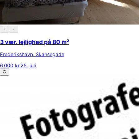
3 vær. lejlighed på 80 m²
Frederikshavn
,
Skansegade
6.000 kr.
25. juli