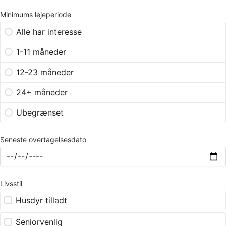
Minimums lejeperiode
Alle har interesse
1-11 måneder
12-23 måneder
24+ måneder
Ubegrænset
Seneste overtagelsesdato
Livsstil
Husdyr tilladt
Seniorvenlig