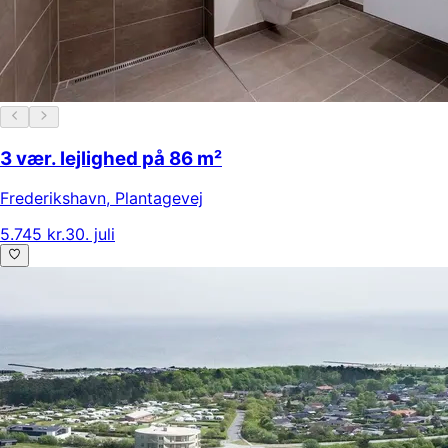
3 vær. lejlighed på 86 m²
Frederikshavn
,
Plantagevej
5.745 kr.
30. juli