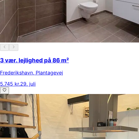
3 vær. lejlighed på 86 m²
Frederikshavn
,
Plantagevej
5.745 kr.
29. juli