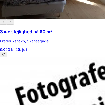
3 vær. lejlighed på 80 m²
Frederikshavn
,
Skansegade
6.000 kr.
25. juli