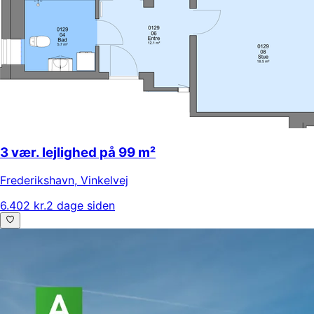
3 vær. lejlighed på 99 m²
Frederikshavn
,
Vinkelvej
6.402 kr.
2 dage siden