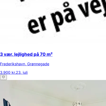
3 vær. lejlighed på 70 m²
Frederikshavn
,
Grønnegade
3.900 kr.
23. juli