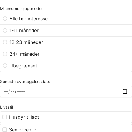
Minimums lejeperiode
Alle har interesse
1-11 måneder
12-23 måneder
24+ måneder
Ubegrænset
Seneste overtagelsesdato
Livsstil
Husdyr tilladt
Seniorvenlig