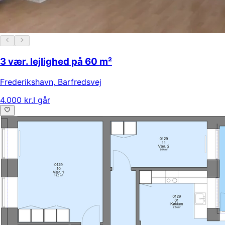
3 vær. lejlighed på 60 m²
Frederikshavn
,
Barfredsvej
4.000 kr.
I går