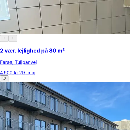
2 vær. lejlighed på 80 m²
Farsø
,
Tulipanvej
4.900 kr.
29. maj