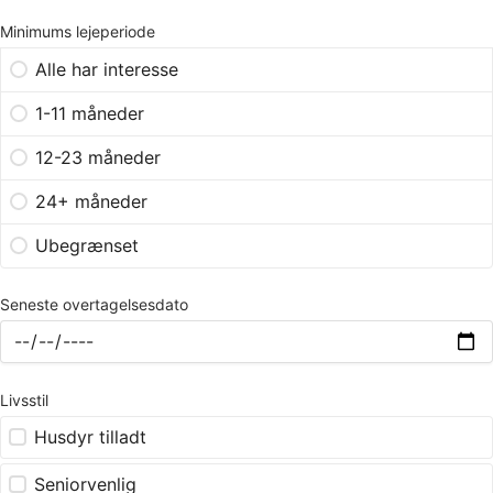
Minimums lejeperiode
Alle har interesse
1-11 måneder
12-23 måneder
24+ måneder
Ubegrænset
Seneste overtagelsesdato
Livsstil
Husdyr tilladt
Seniorvenlig