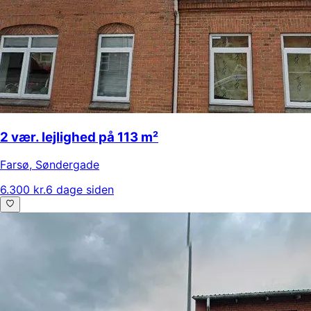
2 vær. lejlighed på 113 m²
Farsø
,
Søndergade
6.300 kr.
6 dage siden