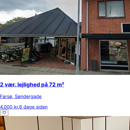
2 vær. lejlighed på 72 m²
Farsø
,
Søndergade
4.000 kr.
6 dage siden