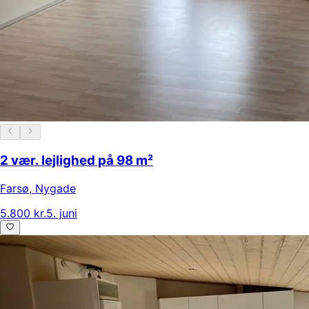
2 vær. lejlighed på 98 m²
Farsø
,
Nygade
5.800 kr.
5. juni