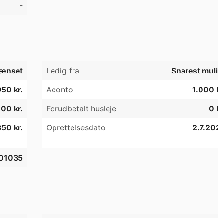
-
ænset
Ledig fra
Snarest muli
950 kr.
Aconto
1.000 k
00 kr.
Forudbetalt husleje
0 
50 kr.
Oprettelsesdato
2.7.20
01035