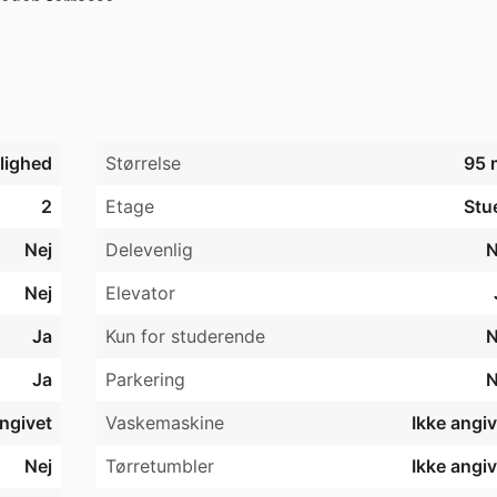
gen terrasse 

yrum 

ion - troltex - egen indgang 

arings rum/skur for enden 
jlighed
Størrelse
95 
2
Etage
Stu
Nej
Delevenlig
N
Nej
Elevator
Ja
Kun for studerende
N
Ja
Parkering
N
angivet
Vaskemaskine
Ikke angiv
Nej
Tørretumbler
Ikke angiv