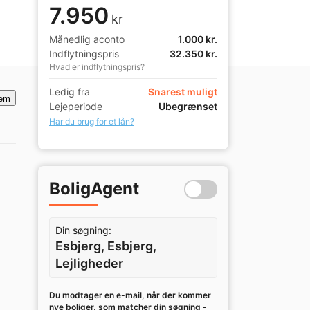
7.950
kr
Månedlig aconto
1.000 kr.
Indflytningspris
32.350 kr.
Hvad er indflytningspris?
Ledig fra
Snarest muligt
em
Lejeperiode
Ubegrænset
Har du brug for et lån?
BoligAgent
Din søgning:
Esbjerg, Esbjerg,
Lejligheder
Du modtager en e-mail, når der kommer
nye boliger, som matcher din søgning -