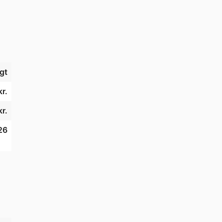
gt
r.
kr.
26