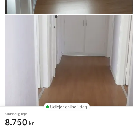
Udlejer online i dag
Månedlig leje
8.750
kr