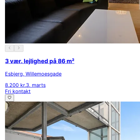
3 vær. lejlighed på 86 m²
Esbjerg
,
Willemoesgade
8.200 kr.
3. marts
Fri kontakt