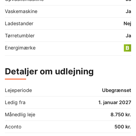
til par, den lille familie eller som delevenlig med to 
separate værelser og et stort fælles opholdsrum.

Vaskemaskine
Ja
Lyder det som noget for dig? Kontakt os for en 
Ladestander
Nej
fremvisning.
Tørretumbler
Ja
Energimærke
Detaljer om udlejning
Lejeperiode
Ubegrænset
Ledig fra
1. januar 2027
Månedlig leje
8.750 kr.
Aconto
500 kr.