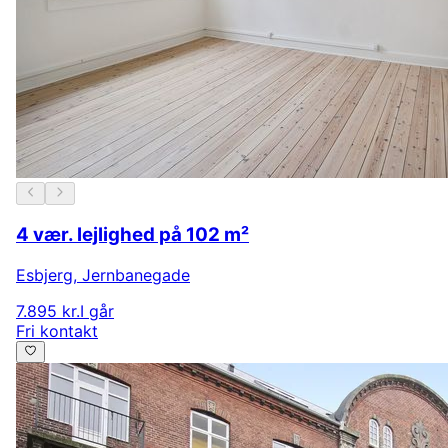
4 vær. lejlighed på 102 m²
Esbjerg
,
Jernbanegade
7.895 kr.
I går
Fri kontakt