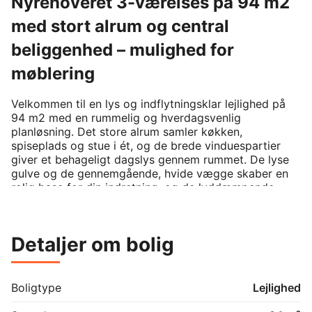
Nyrenoveret 3-værelses på 94 m2
med stort alrum og central
beliggenhed – mulighed for
møblering
Velkommen til en lys og indflytningsklar lejlighed på 
94 m2 med en rummelig og hverdagsvenlig 
planløsning. Det store alrum samler køkken, 
spiseplads og stue i ét, og de brede vinduespartier 
giver et behageligt dagslys gennem rummet. De lyse 
gulve og de gennemgående, hvide vægge skaber en 
rolig base for din indretning, og de lyddæmpende 
loftplader bidrager til et behageligt lydmiljø i 
hverdagen.

Detaljer om bolig
Køkkenet fremstår nyrenoveret og funktionelt med 
hvide elementer, mørk bordplade, indbygningsovn, 
kogeplade, køle-/fryseskab og fin skabs- og 
arbejdsplads. I den store stue er der god plads til 
Boligtype
Lejlighed
både spisebord og sofaarrangement, så både 