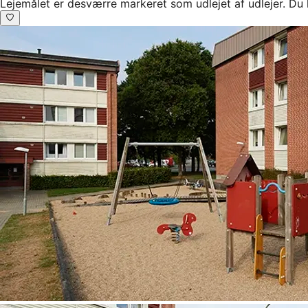
Lejemålet er desværre markeret som udlejet af udlejer. Du 