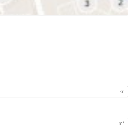
kr.
m²