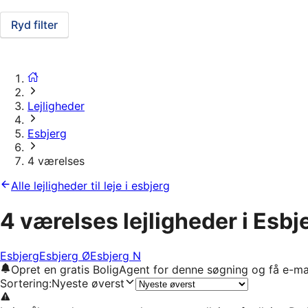
Ryd filter
Lejligheder
Esbjerg
4 værelses
Alle lejligheder til leje i esbjerg
4 værelses lejligheder i Esbj
Esbjerg
Esbjerg Ø
Esbjerg N
Opret en gratis BoligAgent for denne søgning og få e-ma
Sortering
:
Nyeste øverst