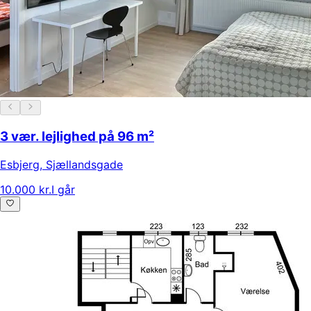
3 vær. lejlighed på 96 m²
Esbjerg
,
Sjællandsgade
10.000 kr.
I går