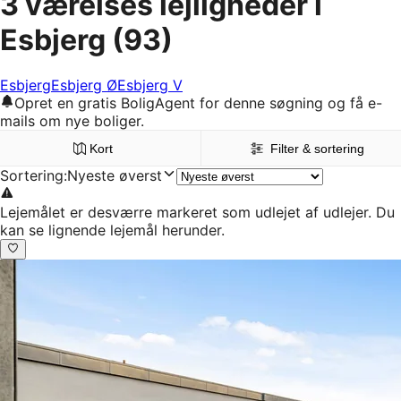
3 værelses lejligheder i
Esbjerg
(93)
Esbjerg
Esbjerg Ø
Esbjerg V
Opret en gratis BoligAgent for denne søgning og få e-
mails om nye boliger.
Kort
Filter & sortering
Sortering
:
Nyeste øverst
Lejemålet er desværre markeret som udlejet af udlejer. Du
kan se lignende lejemål herunder.