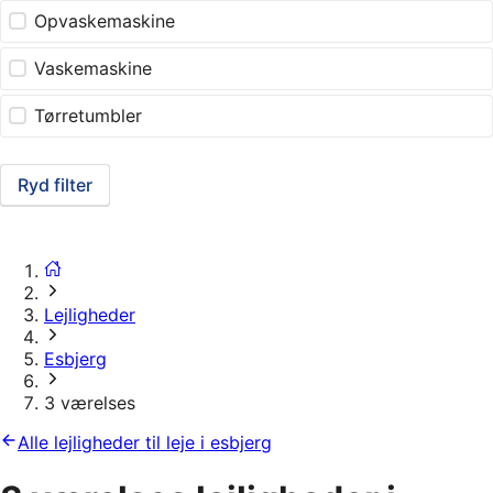
Opvaskemaskine
Vaskemaskine
Tørretumbler
Ryd filter
Lejligheder
Esbjerg
3 værelses
Alle lejligheder til leje i esbjerg