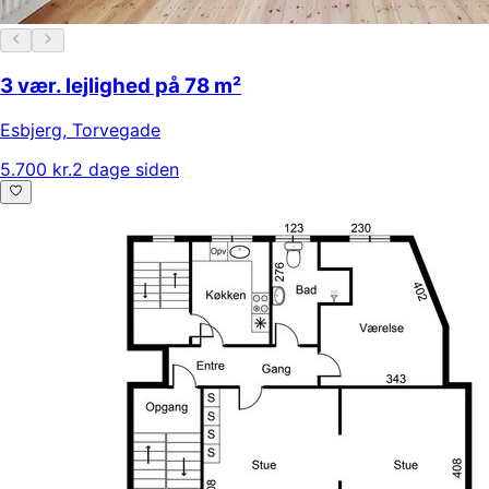
3 vær. lejlighed på 78 m²
Esbjerg
,
Torvegade
5.700 kr.
2 dage siden