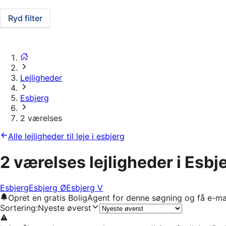
Ryd filter
Lejligheder
Esbjerg
2 værelses
Alle lejligheder til leje i esbjerg
2 værelses lejligheder i Esbj
Esbjerg
Esbjerg Ø
Esbjerg V
Opret en gratis BoligAgent for denne søgning og få e-ma
Sortering
:
Nyeste øverst