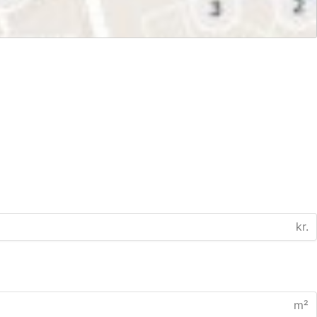
kr.
m²