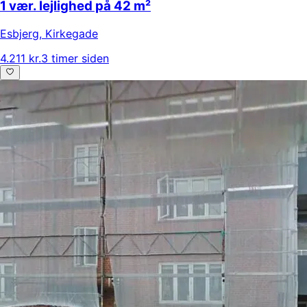
1 vær. lejlighed på 42 m²
Esbjerg
,
Kirkegade
4.211 kr.
3 timer siden