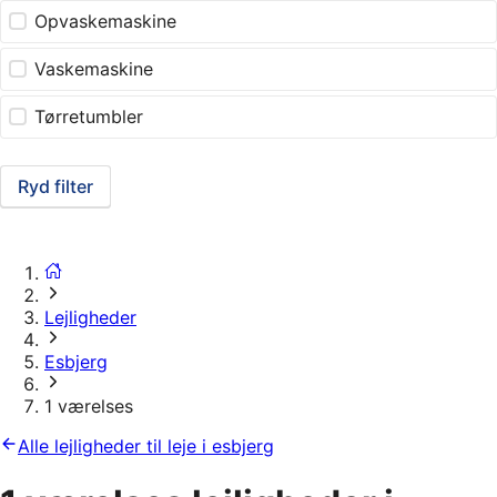
Opvaskemaskine
Vaskemaskine
Tørretumbler
Ryd filter
Lejligheder
Esbjerg
1 værelses
Alle lejligheder til leje i esbjerg