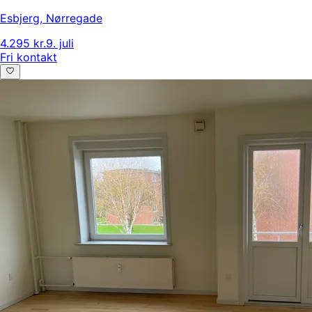
Esbjerg
,
Nørregade
4.295 kr.
9. juli
Fri kontakt