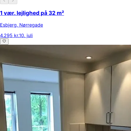
1 vær. lejlighed på 32 m²
Esbjerg
,
Nørregade
4.295 kr.
10. juli