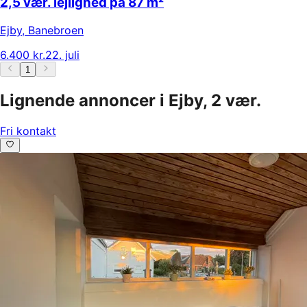
2,5 vær. lejlighed på 87 m²
Ejby
,
Banebroen
6.400 kr.
22. juli
1
Lignende annoncer i Ejby, 2 vær.
Fri kontakt