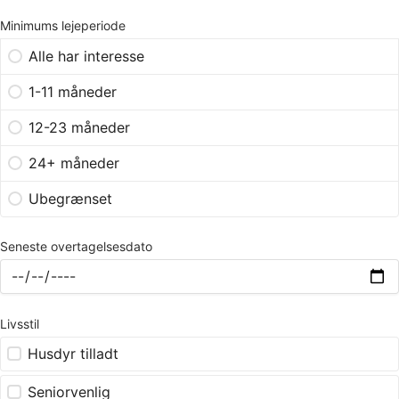
Minimums lejeperiode
Alle har interesse
1-11 måneder
12-23 måneder
24+ måneder
Ubegrænset
Seneste overtagelsesdato
Livsstil
Husdyr tilladt
Seniorvenlig