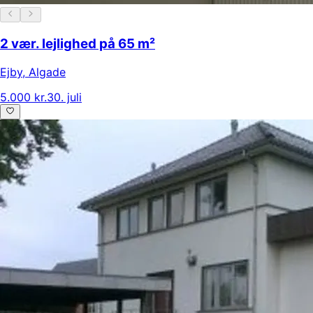
2 vær. lejlighed på 65 m²
Ejby
,
Algade
5.000 kr.
30. juli