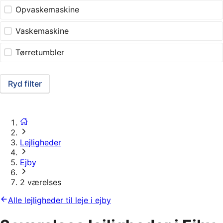
Opvaskemaskine
Vaskemaskine
Tørretumbler
Ryd filter
Lejligheder
Ejby
2 værelses
Alle lejligheder til leje i ejby