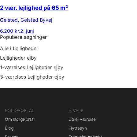
2 vær. lejlighed på 65 m²
Gelsted
,
Gelsted Byvej
6.200 kr.
2. juni
Populære søgninger
Alle i Lejligheder
Lejligheder ejby
1-værelses Lejligheder ejby
3-værelses Lejligheder ejby
BOLIGPORTAL
HJÆLP
Om BoligPortal
Udlej værelse
Blog
Flyttesyn
Presse
Fremlejekontrakt