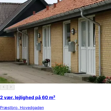
2 vær. lejlighed på 60 m²
Præstbro
,
Hovedgaden