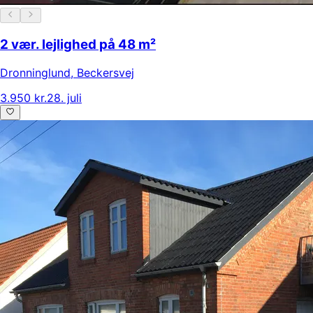
2 vær. lejlighed på 48 m²
Dronninglund
,
Beckersvej
3.950 kr.
28. juli