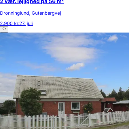
2 vær. lejlighed på 56 m²
Dronninglund
,
Gutenbergvej
2.900 kr.
27. juli