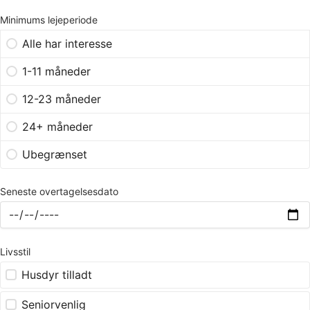
Minimums lejeperiode
Alle har interesse
1-11 måneder
12-23 måneder
24+ måneder
Ubegrænset
Seneste overtagelsesdato
Livsstil
Husdyr tilladt
Seniorvenlig