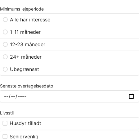
Minimums lejeperiode
Alle har interesse
1-11 måneder
12-23 måneder
24+ måneder
Ubegrænset
Seneste overtagelsesdato
Livsstil
Husdyr tilladt
Seniorvenlig