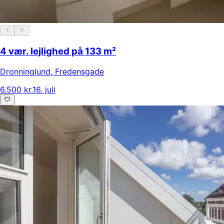
4 vær. lejlighed på 133 m²
Dronninglund
,
Fredensgade
6.500 kr.
16. juli