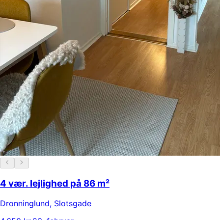
4 vær. lejlighed på 86 m²
Dronninglund
,
Slotsgade