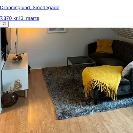
Dronninglund
,
Smedegade
7.370 kr.
13. marts