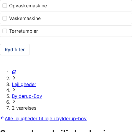
Opvaskemaskine
Vaskemaskine
Tørretumbler
Ryd filter
Lejligheder
Bylderup-Bov
2 værelses
Alle lejligheder til leje i bylderup-bov