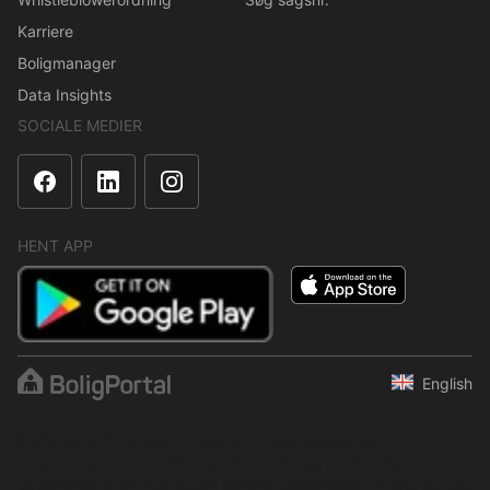
Karriere
Boligmanager
Data Insights
SOCIALE MEDIER
HENT APP
English
Indholdet er beskyttet i henhold til ophavsretsloven.
Regelmæssig, systematisk eller kontinuerlig indsamling,
opbevaring og enhver anden form for kompilering af data er ikke