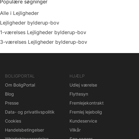
Populære søgninger
Alle i Lejligheder
Lejligheder bylderup-bov
1-værelses Lejligheder bylderup-bov
3-værelses Lejligheder bylderup-bov
BOLIGPORTAL
HJÆLP
Om BoligPortal
Udlej værelse
Blog
Flyttesyn
Presse
Fremlejekontrakt
Data- og privatlivspolitik
Fremlej lejebolig
Cookies
Kundeservice
Handelsbetingelser
Vilkår
Whistleblowerordning
Søg sagsnr.