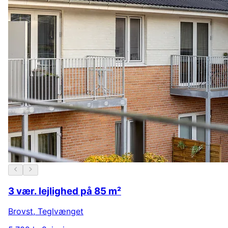
3 vær. lejlighed på 85 m²
Brovst
,
Teglvænget