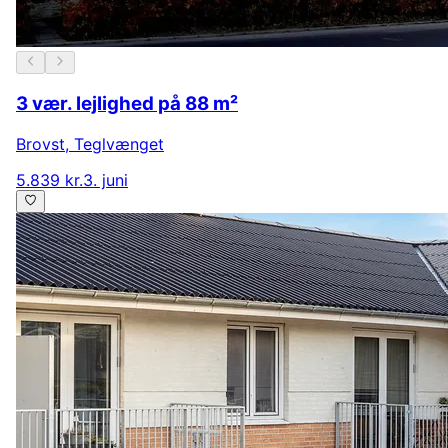
3 vær. lejlighed på 88 m²
Brovst
,
Teglvænget
5.839 kr.
3. juni