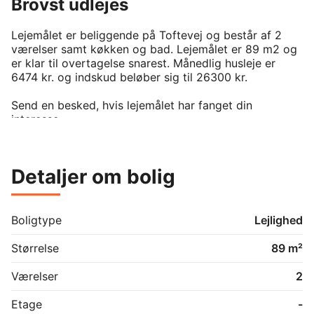
Brovst udlejes
Lejemålet er beliggende på Toftevej og består af 2 
værelser samt køkken og bad. Lejemålet er 89 m2 og 
er klar til overtagelse snarest. Månedlig husleje er 
6474 kr. og indskud beløber sig til 26300 kr. 

Send en besked, hvis lejemålet har fanget din 
interesse.

For at kunne leje denne bolig, kræver det man er 
medlem af boligforeningen. På BoligPortal annonceres 
kun reelt ledige boliger uden eksisterende venteliste 
Detaljer om bolig
på annonceringstidspunktet. Venligst kontakt udlejer 
hvis du er interesseret i lejemålet.
Boligtype
Lejlighed
Størrelse
89 m²
Værelser
2
Etage
-