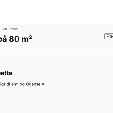
Sdr Broby
 på 80 m²
G
al
ætte
sigt til eng og Odense Å