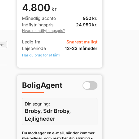
4.800
kr
Månedlig aconto
950 kr.
Indflytningspris
24.950 kr.
Hvad er indflytningspris?
Ledig fra
Snarest muligt
em
Lejeperiode
12-23 måneder
Har du brug for et lån?
BoligAgent
Din søgning:
Broby, Sdr Broby,
Lejligheder
Du modtager en e-mail, når der kommer
nye boliger, som matcher din søgning -