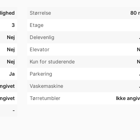
jlighed
Størrelse
80 
3
Etage
Nej
Delevenlig
Nej
Elevator
N
Nej
Kun for studerende
N
Ja
Parkering
angivet
Vaskemaskine
angivet
Tørretumbler
Ikke angiv
-