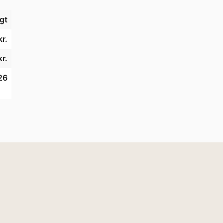
gt
r.
r.
26