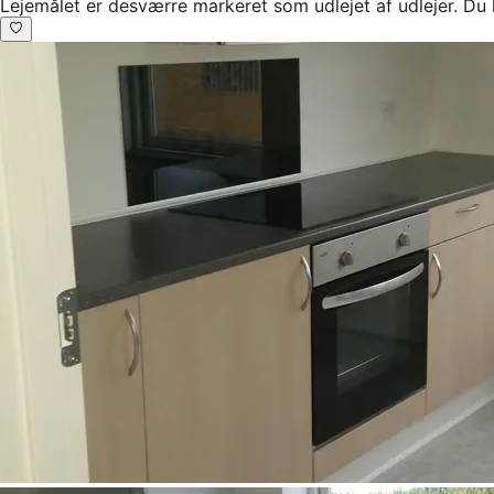
Lejemålet er desværre markeret som udlejet af udlejer. Du 