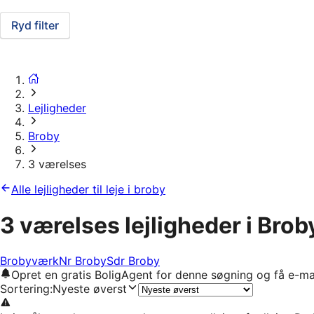
Ryd filter
Lejligheder
Broby
3 værelses
Alle lejligheder til leje i broby
3 værelses lejligheder i Brob
Brobyværk
Nr Broby
Sdr Broby
Opret en gratis BoligAgent for denne søgning og få e-ma
Sortering
:
Nyeste øverst