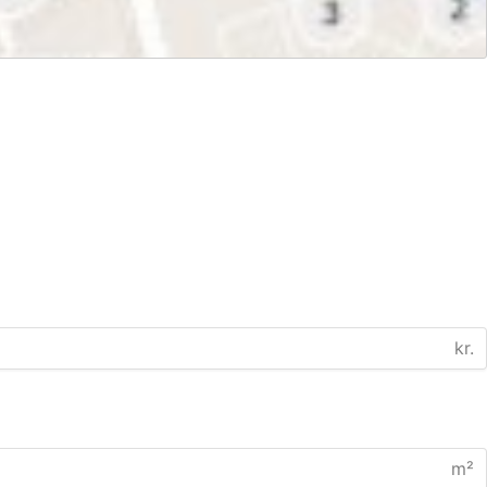
kr.
m²