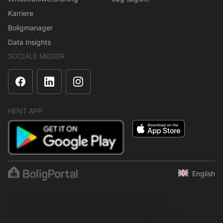
Karriere
Boligmanager
Data Insights
SOCIALE MEDIER
HENT APP
English
Indholdet er beskyttet i henhold til ophavsretsloven.
Regelmæssig, systematisk eller kontinuerlig indsamling,
opbevaring og enhver anden form for kompilering af data er ikke