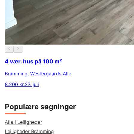
4 vær. hus på 100 m²
Bramming
,
Westergaards Alle
8.200 kr.
27. juli
Populære søgninger
Alle i Lejligheder
Lejligheder Bramming