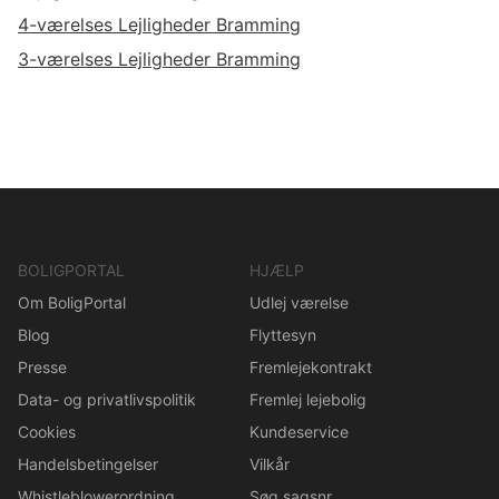
4-værelses Lejligheder Bramming
3-værelses Lejligheder Bramming
BOLIGPORTAL
HJÆLP
Om BoligPortal
Udlej værelse
Blog
Flyttesyn
Presse
Fremlejekontrakt
Data- og privatlivspolitik
Fremlej lejebolig
Cookies
Kundeservice
Handelsbetingelser
Vilkår
Whistleblowerordning
Søg sagsnr.