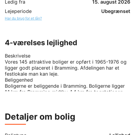
Ledig fra
15. august 2026
Lejeperiode
Ubegrænset
Har du brug for et lån?
4-værelses lejlighed
Beskrivelse

Vores 145 attraktive boliger er opført i 1965-1976 og 
ligger godt placeret i Bramming. Afdelingen har et 
festlokale man kan leje.

Beliggenhed

Boligerne er beliggende i Bramming. Boligerne ligger 
1,1 km fra Bramming midtby, 1,4 km fra togstationen 
og 1,2 km fra nærmeste skole.

Boligerne

Bebyggelsen består af etagebyggeri i 2 etager med 
Detaljer om bolig
stort fællesområde og legeplads. De fleste boliger i 
stueetagen har terrasse med egen have, mens de 
fleste boliger beliggende på 1. sal har adgang til altan.

Der er køleskab, komfur og emhætte. Er lejemålet 