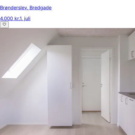
Brønderslev
,
Bredgade
4.000 kr.
1. juli