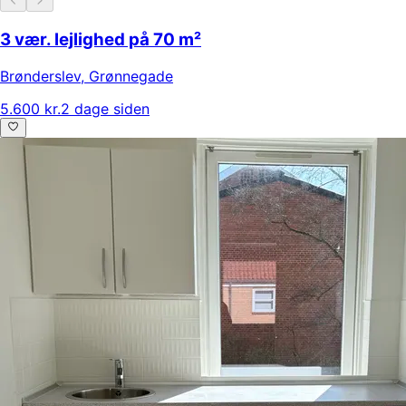
3 vær. lejlighed på 70 m²
Brønderslev
,
Grønnegade
5.600 kr.
2 dage siden