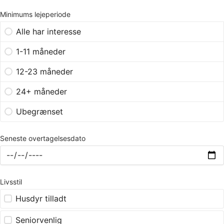
Minimums lejeperiode
Alle har interesse
1-11 måneder
12-23 måneder
24+ måneder
Ubegrænset
Seneste overtagelsesdato
Livsstil
Husdyr tilladt
Seniorvenlig