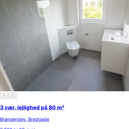
3 vær. lejlighed på 80 m²
Brønderslev
,
Bredgade