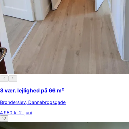
3 vær. lejlighed på 66 m²
Brønderslev
,
Dannebrogsgade
4.950 kr.
2. juni