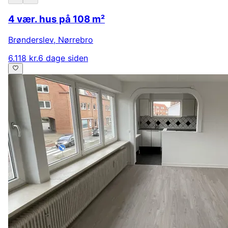
4 vær. hus på 108 m²
Brønderslev
,
Nørrebro
6.118 kr.
6 dage siden