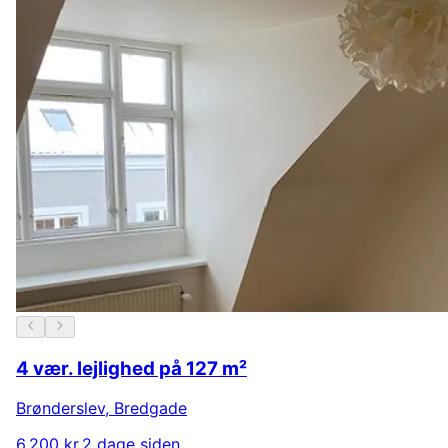
4 vær. lejlighed på 127 m²
Brønderslev
,
Bredgade
6.200 kr.
2 dage siden