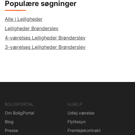
Populære søgninger
Alle i Lejligheder
Lejligheder Brønderslev
4-værelses Lejligheder Brønderslev
3-værelses Lejligheder Brønderslev
BOLIGPORTAL
HJÆLP
Om BoligPortal
Udlej værelse
Blog
Flyttesyn
Presse
Fremlejekontrakt