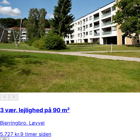
3 vær. lejlighed på 90 m²
Bjerringbro
,
Løvvej
5.727 kr.
9 timer siden