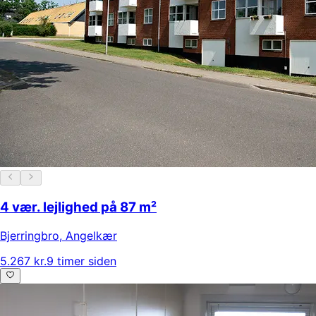
4 vær. lejlighed på 87 m²
Bjerringbro
,
Angelkær
5.267 kr.
9 timer siden