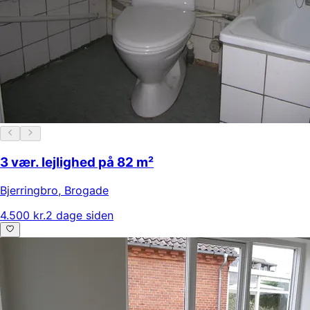
3 vær. lejlighed på 82 m²
Bjerringbro
,
Brogade
4.500 kr.
2 dage siden