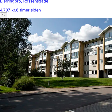
Bjerringbro
,
Rossensgade
4.707 kr.
6 timer siden