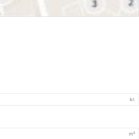
kr.
m²