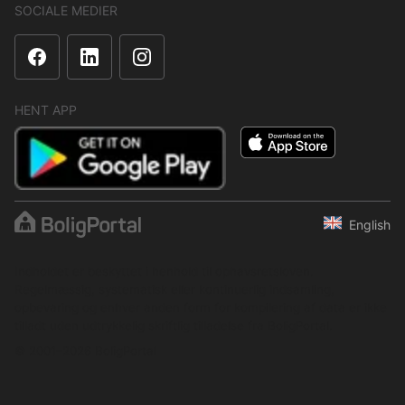
SOCIALE MEDIER
HENT APP
English
Indholdet er beskyttet i henhold til ophavsretsloven.
Regelmæssig, systematisk eller kontinuerlig indsamling,
opbevaring og enhver anden form for kompilering af data er ikke
tilladt uden udtrykkelig skriftlig tilladelse fra BoligPortal.
© 2001–2026 BoligPortal