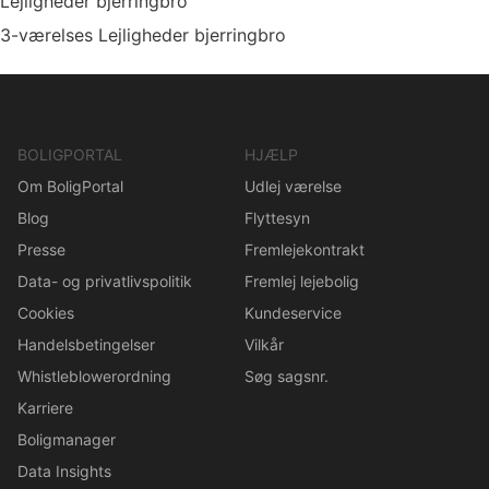
Lejligheder bjerringbro
3-værelses Lejligheder bjerringbro
BOLIGPORTAL
HJÆLP
Om BoligPortal
Udlej værelse
Blog
Flyttesyn
Presse
Fremlejekontrakt
Data- og privatlivspolitik
Fremlej lejebolig
Cookies
Kundeservice
Handelsbetingelser
Vilkår
Whistleblowerordning
Søg sagsnr.
Karriere
Boligmanager
Data Insights