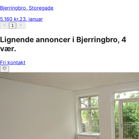
Bjerringbro
,
Storegade
5.160 kr.
23. januar
1
Lignende annoncer i Bjerringbro, 4
vær.
Fri kontakt