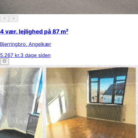
4 vær. lejlighed på 87 m²
Bjerringbro
,
Angelkær
5.267 kr.
3 dage siden