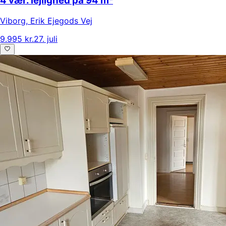
4 vær. lejlighed på 94 m²
Viborg
,
Erik Ejegods Vej
9.995 kr.
27. juli