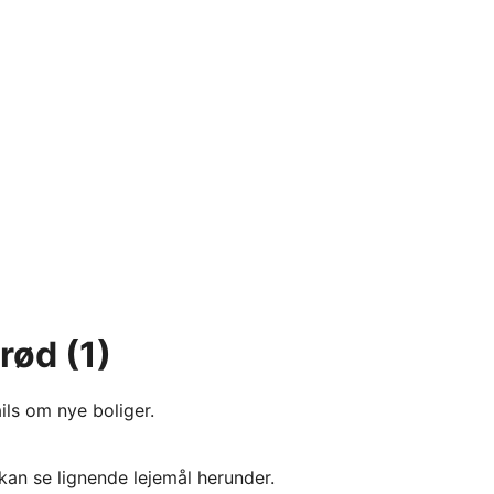
erød
(1)
ils om nye boliger.
kan se lignende lejemål herunder.