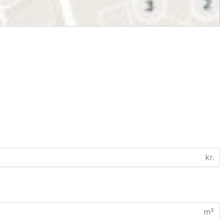
kr.
m²