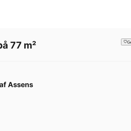
på 77 m²
G
 af Assens