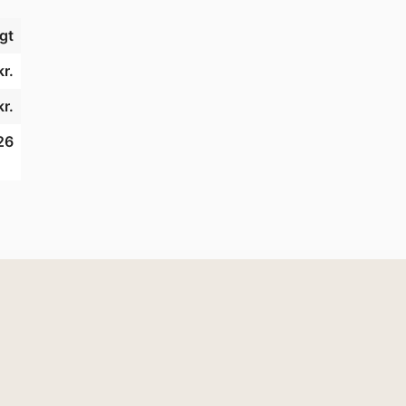
gt
kr.
kr.
26