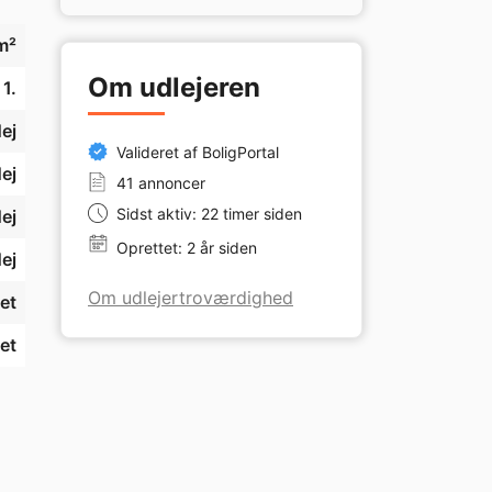
m²
Om udlejeren
1.
ej
Valideret af BoligPortal
ej
41 annoncer
Sidst aktiv: 22 timer siden
ej
Oprettet: 2 år siden
ej
Om udlejertroværdighed
et
et