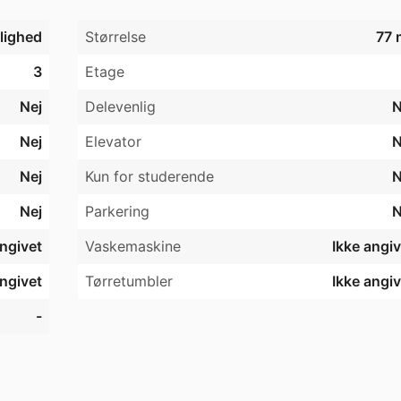
jlighed
Størrelse
77 
3
Etage
Nej
Delevenlig
N
Nej
Elevator
N
Nej
Kun for studerende
N
Nej
Parkering
N
angivet
Vaskemaskine
Ikke angiv
angivet
Tørretumbler
Ikke angiv
-