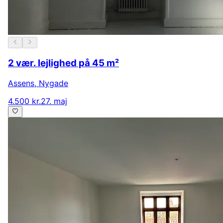
2 vær. lejlighed på 45 m²
Assens
,
Nygade
4.500 kr.
27. maj