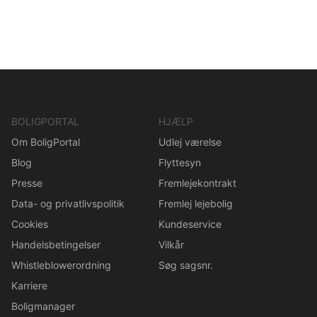
BOLIGPORTAL
HJÆLP
Om BoligPortal
Udlej værelse
Blog
Flyttesyn
Presse
Fremlejekontrakt
Data- og privatlivspolitik
Fremlej lejebolig
Cookies
Kundeservice
Handelsbetingelser
Vilkår
Whistleblowerordning
Søg sagsnr.
Karriere
Boligmanager