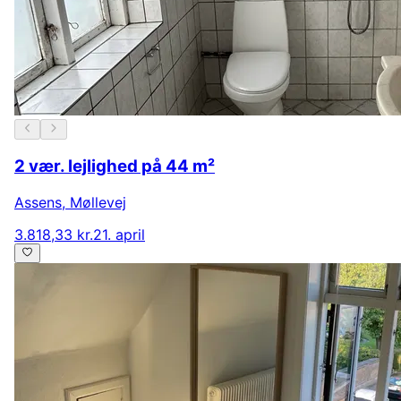
2 vær. lejlighed på 44 m²
Assens
,
Møllevej
3.818,33 kr.
21. april