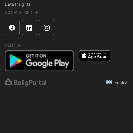
Data Insights
SOCIALE MEDIER
HENT APP
English
Indholdet er beskyttet i henhold til ophavsretsloven.
Regelmæssig, systematisk eller kontinuerlig indsamling,
opbevaring og enhver anden form for kompilering af data er ikke
tilladt uden udtrykkelig skriftlig tilladelse fra BoligPortal.
© 2001–2026 BoligPortal