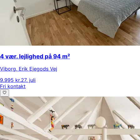
4 vær. lejlighed på 94 m²
Viborg
,
Erik Ejegods Vej
9.995 kr.
27. juli
Fri kontakt