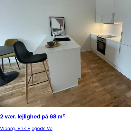
2 vær. lejlighed på 68 m²
Viborg
,
Erik Ejegods Vej