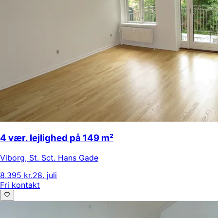
4 vær. lejlighed på 149 m²
Viborg
,
St. Sct. Hans Gade
8.395 kr.
28. juli
Fri kontakt