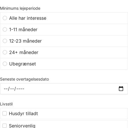
Minimums lejeperiode
Alle har interesse
1-11 måneder
12-23 måneder
24+ måneder
Ubegrænset
Seneste overtagelsesdato
Livsstil
Husdyr tilladt
Seniorvenlig