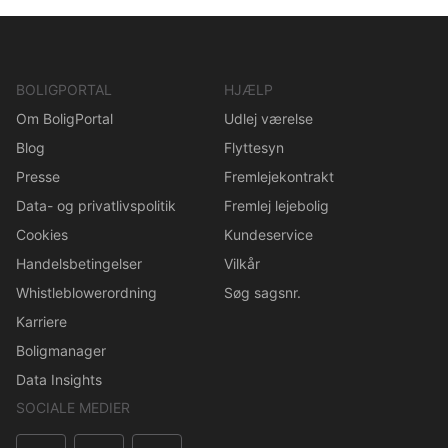
BOLIGPORTAL
HJÆLP
Om BoligPortal
Udlej værelse
Blog
Flyttesyn
Presse
Fremlejekontrakt
Data- og privatlivspolitik
Fremlej lejebolig
Cookies
Kundeservice
Handelsbetingelser
Vilkår
Whistleblowerordning
Søg sagsnr.
Karriere
Boligmanager
Data Insights
SOCIALE MEDIER