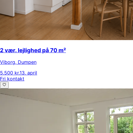
2 vær. lejlighed på 70 m²
Viborg
,
Dumpen
5.500 kr.
13. april
Fri kontakt