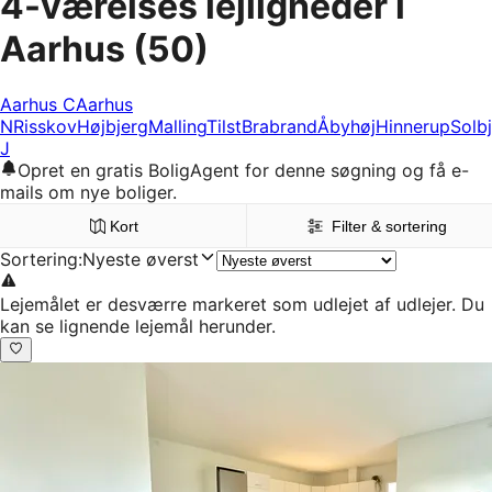
4-værelses lejligheder i
Aarhus
(50)
Aarhus C
Aarhus
N
Risskov
Højbjerg
Malling
Tilst
Brabrand
Åbyhøj
Hinnerup
Solb
J
Opret en gratis BoligAgent for denne søgning og få e-
mails om nye boliger.
Kort
Filter & sortering
Sortering
:
Nyeste øverst
Lejemålet er desværre markeret som udlejet af udlejer. Du
kan se lignende lejemål herunder.