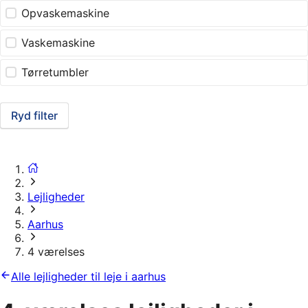
Opvaskemaskine
Vaskemaskine
Tørretumbler
Ryd filter
Lejligheder
Aarhus
4 værelses
Alle lejligheder til leje i aarhus