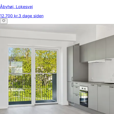
Åbyhøj
,
Lokesvej
12.700 kr.
3 dage siden