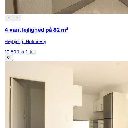
4 vær. lejlighed på 82 m²
Højbjerg
,
Holmevej
10.500 kr.
1. juli