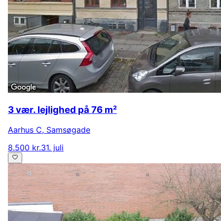
3 vær. lejlighed på 76 m²
Aarhus C
,
Samsøgade
8.500 kr.
31. juli