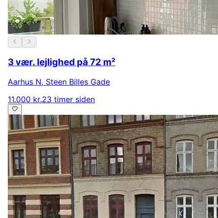
3 vær. lejlighed på 72 m²
Aarhus N
,
Steen Billes Gade
11.000 kr.
23 timer siden