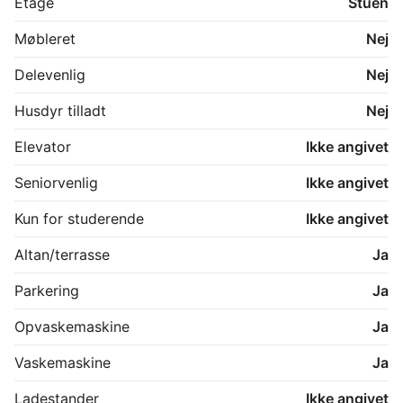
Etage
Stuen
Møbleret
Nej
Delevenlig
Nej
Husdyr tilladt
Nej
Elevator
Ikke angivet
Seniorvenlig
Ikke angivet
Kun for studerende
Ikke angivet
Altan/terrasse
Ja
Parkering
Ja
Opvaskemaskine
Ja
Vaskemaskine
Ja
Ladestander
Ikke angivet