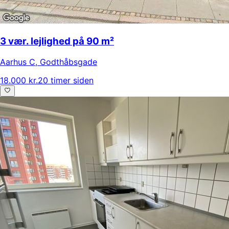
3 vær. lejlighed på 90 m²
Aarhus C
,
Godthåbsgade
18.000 kr.
20 timer siden