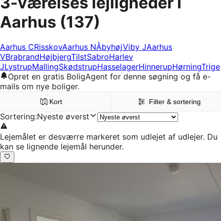
3-værelses lejligheder i
Aarhus
(137)
Aarhus C
Risskov
Aarhus N
Åbyhøj
Viby J
Aarhus
V
Brabrand
Højbjerg
Tilst
Sabro
Harlev
J
Lystrup
Malling
Skødstrup
Hasselager
Hinnerup
Hørning
Trige
Opret en gratis BoligAgent for denne søgning og få e-
mails om nye boliger.
Kort
Filter & sortering
Sortering
:
Nyeste øverst
Lejemålet er desværre markeret som udlejet af udlejer. Du
kan se lignende lejemål herunder.