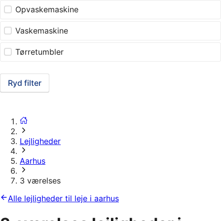
Opvaskemaskine
Vaskemaskine
Tørretumbler
Ryd filter
Lejligheder
Aarhus
3 værelses
Alle lejligheder til leje i aarhus