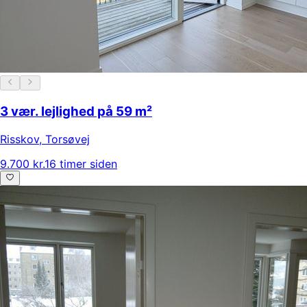
3 vær. lejlighed på 59 m²
Risskov
,
Torsøvej
9.700 kr.
16 timer siden