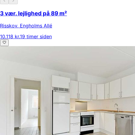
3 vær. lejlighed på 89 m²
Risskov
,
Engholms Allé
10.118 kr.
19 timer siden