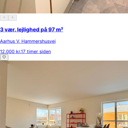
3 vær. lejlighed på 97 m²
Aarhus V
,
Hammershusvej
12.000 kr.
17 timer siden