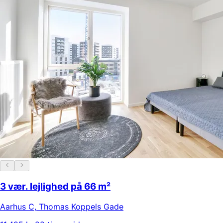
3 vær. lejlighed på 66 m²
Aarhus C
,
Thomas Koppels Gade