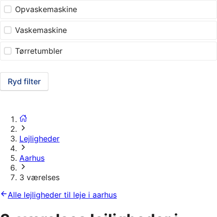
Opvaskemaskine
Vaskemaskine
Tørretumbler
Ryd filter
Lejligheder
Aarhus
3 værelses
Alle lejligheder til leje i aarhus