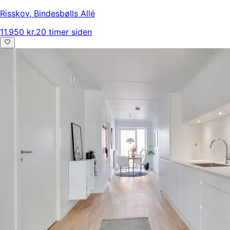
Risskov
,
Bindesbølls Allé
11.950 kr.
20 timer siden