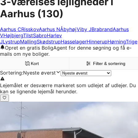
3-værelses lejligheder i
Aarhus
(130)
Aarhus C
Risskov
Aarhus N
Åbyhøj
Viby J
Brabrand
Aarhus
V
Højbjerg
Tilst
Sabro
Harlev
J
Lystrup
Malling
Skødstrup
Hasselager
Hinnerup
Hørning
Trige
Opret en gratis BoligAgent for denne søgning og få e-
mails om nye boliger.
Kort
Filter & sortering
Sortering
:
Nyeste øverst
Lejemålet er desværre markeret som udlejet af udlejer. Du
kan se lignende lejemål herunder.