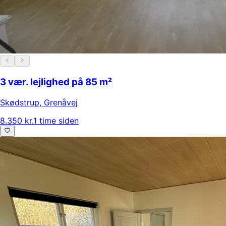
3 vær. lejlighed på 85 m²
Skødstrup
,
Grenåvej
8.350 kr.
1 time siden